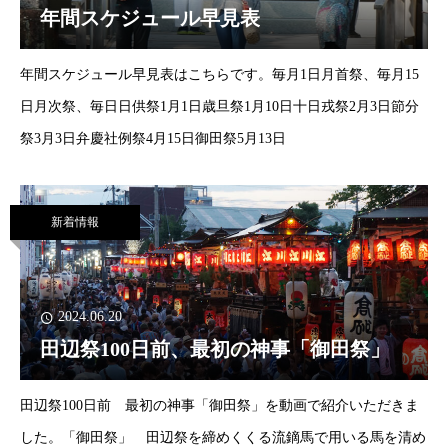
年間スケジュール早見表
年間スケジュール早見表はこちらです。毎月1日月首祭、毎月15
日月次祭、毎日日供祭1月1日歳旦祭1月10日十日戎祭2月3日節分
祭3月3日弁慶社例祭4月15日御田祭5月13日
新着情報
2024.06.20
田辺祭100日前、最初の神事「御田祭」
田辺祭100日前 最初の神事「御田祭」を動画で紹介いただきま
した。「御田祭」 田辺祭を締めくくる流鏑馬で用いる馬を清め